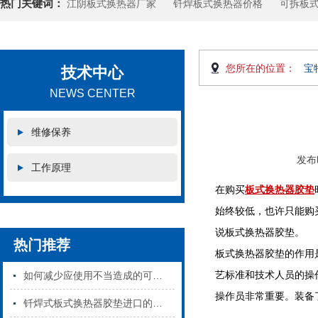
热门关键词：
江阴板式换热器厂家
钎焊板式换热器价格
可拆板
您所在的位置：
宝
技术中心
NEWS CENTER
维修保养
发布时
工作原理
在购买
板式换热器胶垫
始终较低，也许只能购
说板式换热器胶垫。
热门推荐
板式换热器胶垫的作用
艺标准和技术人员的操
如何减少应使用不当造成的可拆板式换热器密封垫损坏
操作员非常重要。装备
钎焊式板式换热器胶垫进口的和国产的区别