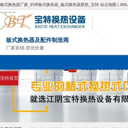
板式换热器厂家_钎焊板式换热器_板式换热器胶垫_宝特
站点地图
|
XML
换热设备
板式换热器及配件制造商
厂家直销-质优价廉
服务热线
0510-86574000
宝特首页
关于宝特
产品中心
工程案例
技术中心
在线留言
联系方式