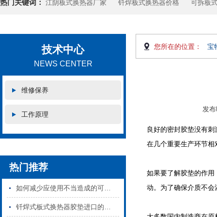
热门关键词：
江阴板式换热器厂家
钎焊板式换热器价格
可拆板
您所在的位置：
宝
技术中心
NEWS CENTER
维修保养
发布时
工作原理
良好的密封胶垫没有刺
在几个重要生产环节相
热门推荐
如果要了解胶垫的作用
动。为了确保介质不会
如何减少应使用不当造成的可拆板式换热器密封垫损坏
钎焊式板式换热器胶垫进口的和国产的区别
大多数国内制造商在原