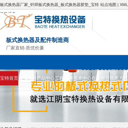
板式换热器厂家_钎焊板式换热器_板式换热器胶垫_宝特
站点地图
|
XML
换热设备
板式换热器及配件制造商
厂家直销-质优价廉
服务热线
0510-86574000
宝特首页
关于宝特
产品中心
工程案例
技术中心
在线留言
联系方式