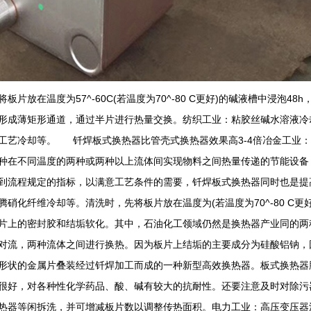
板片放在温度为57^-60C(若温度为70^-80 C更好)的碱液槽中浸
形成薄矩形通道，通过半片进行热量交换。纺织工业：粘胶丝碱水溶液冷
工艺冷却等。 钎焊板式换热器比管壳式换热器效果高3-4倍冶金工业
种在不同温度的两种或两种以上流体间实现物料之间热量传递的节能设备
到流程规定的指标，以满意工艺条件的需要，钎焊板式换热器同时也是提
腾硝化纤维冷却等。清洗时，先将板片放在温度为(若温度为70^-80 C更
片上的密封胶和结垢软化。其中，石油化工领域仍然是换热器产业同的两
对流，两种流体之间进行换热。因为板片上结垢的主要成分为硅酸铝钠，
形状的金属片叠装经过钎焊加工而成的一种新型高效换热器。板式换热器
很好，对各种性化学药品、酸、碱有较大的抗耐性。还要注意及时对除污
热器等闲拆洗，并可增减板片数以调整传热面积。电力工业：高压变压器