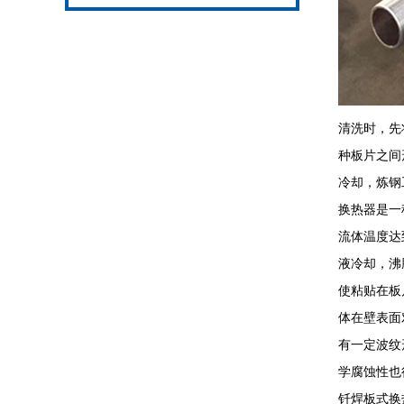
清洗时，先将
种板片之间
冷却，炼钢
换热器是一
流体温度达
液冷却，沸
使粘贴在板
体在壁表面
有一定波纹
学腐蚀性也
钎焊板式换