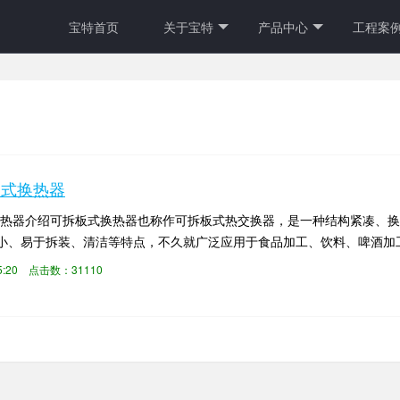
宝特首页
关于宝特
产品中心
工程案
板式换热器
式换热器介绍可拆板式换热器也称作可拆板式热交换器，是一种结构紧凑、
小、易于拆装、清洁等特点，不久就广泛应用于食品加工、饮料、啤酒加
、余热回收、区域供...
55:20 点击数：31110