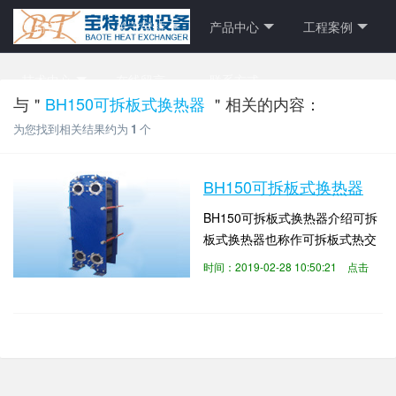
宝特首页
关于宝特
产品中心
工程案例
技术中心
在线留言
联系方式
与＂
BH150可拆板式换热器
＂相关的内容：
为您找到相关结果约为
1
个
BH150可拆板式换热器
BH150可拆板式换热器介绍可拆
板式换热器也称作可拆板式热交
换器，是一种结构紧凑、换热高
时间：2019-02-28 10:50:21 点击
效的热交换器。起初主要应用于
数：10343
牛奶的加工和处理，由于它具有
体积小、易于拆装、清洁等特
点，不久就广泛应用于食品加
工、饮料、啤酒加工、药剂加
工。到目前，可拆板式换热器普