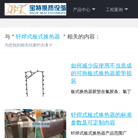
宝特首页
关于宝特
产品中心
工程案例
技术中心
在线留言
联系方式
与＂
钎焊式板式换热器
＂相关的内容：
为您找到相关结果约为
8
个
如何减少应使用不当造成
的可拆板式换热器胶垫损
坏
板式换热器胶垫在氟胶条、氯丁
橡胶等特殊胶种上，可拆板式换
热器具有生产技术优势具有先进
时间：2021-12-09 10:00:08 点击
的检测设备和检测手段，均按照
钎焊式板式换热器的标准
数：2480
国际标准，如何减少应使用不当
参数及可定制内容
造成的可拆板式换热器胶垫损坏
钎焊式板式换热器产品范围广
对原材料和换热介质进行检测，